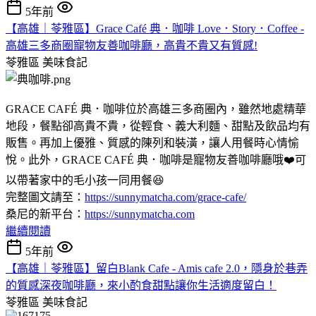
5年前
【高雄｜苓雅區】Grace Café 典．咖啡 Love．Story．Coffee -
高雄三多商圈寵物友善咖啡廳，高貴不貴又有質感!
苓雅區
美味食記
GRACE CAFÉ 典．咖啡位於高雄三多商圈內，雖然地處精華
地段，餐點卻高貴不貴，從輕食、義大利麵、甜點及飲品均有
販售。再加上優雅、質感的陳列和裝潢，讓人用餐時心情愉
悅。此外，GRACE CAFÉ 典．咖啡是寵物友善咖啡廳哦❤️可
以帶著家中的毛小孩一同用餐😆
完整圖文請至：
https://sunnymatcha.com/grace-cafe/
桑尼的新平台：
https://sunnymatcha.com
繼續閱讀
5年前
【高雄｜苓雅區】留白Blank Cafe - Amis cafe 2.0，隱身於巷弄
的質感深夜咖啡廳，來小酌食甜點讓你生活適度留白！
苓雅區
美味食記