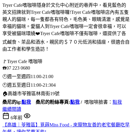
Tryer Cafe嗜咖啡隱身於文化中心附近的巷弄中，看見藍色的
英文招牌就到Tryer Cafe嗜咖啡囉!Tryer Cafe嗜咖啡店內有五隻
親人的貓咪，每一隻都各有特色，毛色美、眼睛清澈，感覺是
幸福的貓咪。愛貓人到Tryer Cafe嗜咖啡一定會很幸福，可以
享受被貓咪環繞❤️Tryer Cafe嗜咖啡不僅有咖啡，還提供了各
式鹹食、茶品和酒水，親民的＄７０元低消和插座，很適合自
由工作者和學生造訪！
🚩Tryer Cafe 嗜咖啡
☎️07 223 0680
🕚週一至週四11:00-21:00
🕚週五至週日11:00-21:304
🏠高雄市苓雅區林南街19號
桑尼的ig:
點我
桑尼的粉絲專
頁:
點我
/
嗜咖啡臉書：
點我
繼續閱讀
6年前
【高雄｜苓雅區】覓蒔Miss Food - 來寵物友善的老宅餐廳吃早
午餐，讓你芋霸不能!