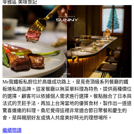
苓雅區
美味食記
Me我鐵板私廚位於高雄成功路上，是覓奇頂級系列餐廳的鐵
板燒私廚品牌。這家餐廳以無菜單料理為特色，提供兩種價位
的選擇，顧客可以依據個人需求進行選擇。餐點融合了日本與
法式的烹飪手法，再加上台灣當地的優質食材，製作出一道道
驚喜連連的料理。桑尼覺得這裡非常適合節日聚餐和慶生約
會，是與親朋好友或情人共度美好時光的理想場所。
繼續閱讀