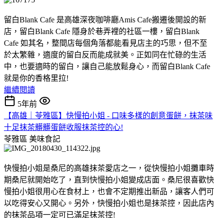
留白Blank Cafe 是高雄深夜咖啡廳Amis Cafe搬遷後開設的新
店，留白Blank Cafe 隱身於巷弄裡的社區一樓，留白Blank
Cafe 如其名，整間店每個角落都能看見店主的巧思，但不至
於太繁雜，適度的留白反而能成就美。正如同在忙碌的生活
中，也要適時的留白，讓自己能放鬆身心，而留白Blank Cafe
就是你的香格里拉!
繼續閱讀
5年前
【高雄｜苓雅區】快慢拍小姐 - 口味多樣的創意蛋餅，抹茶味
十足抹茶髒髒蛋餅收服抹茶控的心!
苓雅區
美味食記
快慢拍小姐是桑尼的高雄抹茶愛店之一，從快慢拍小姐攤車時
期桑尼就開始吃了，直到快慢拍小姐變成店面。桑尼很喜歡快
慢拍小姐很用心在食材上，也會不定期推出新品，讓客人們可
以吃得安心又開心。另外，快慢拍小姐也是抹茶控，因此店內
的抹茶品項一定可已滿足抹茶控!