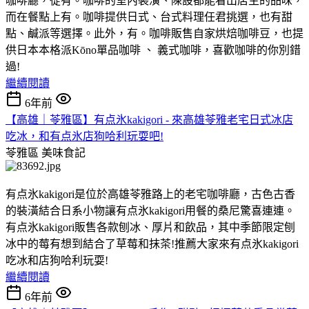
咖啡廳，從有。咖啡的室內裝潢、陳設都能看出店主的品味，
而在餐點上有。咖啡提供日式、台式料理任君挑選，也有甜
點、鹹派等選擇。此外，有。咖啡販售自家烘焙咖啡豆，也提
供日本本格派Kōno單品咖啡 、 義式咖啡，喜歡咖啡的你別錯
過!
繼續閱讀
6年前
【高雄｜苓雅區】有点氷kakigori - 來高雄苓雅老宅日式冰店
吃冰，和有点氷店狗哈利玩耍吧!
苓雅區
美味食記
有点氷kakigori是位於高雄苓雅路上的老宅咖啡廳，古色古香
的裝潢結合日系小物讓有点氷kakigori用餐的桑尼驚喜連連。
有点氷kakigori販售各款刨冰、厚片和飲品，其中季節限定刨
冰中的莓有想到結合了草莓和抹茶!推薦大家來有点氷kakigori
吃冰和店狗哈利玩耍!
繼續閱讀
6年前