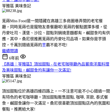
苓雅區
美味食記
覓蒔Miss Food是一間隱藏在高雄三多商圈巷弄間的老宅餐
廳，同時覓蒔也是寵物友善餐廳呢!覓蒔的餐點選擇多樣，從
丹麥吐司、漢堡、沙拉、甜點到鍋燒意麵都有，鹹甜食均有供
應，其中，桑尼很推薦覓蒔的丹麥吐司品項，如果你是芋頭
控，千萬別錯過覓蒔的
芋
霸不能不吃!
繼續閱讀
6年前
【高雄｜苓雅區】頂加甜點 - 在老宅咖啡廳內品嘗南洋風料理
及美味甜點，鹹甜食均有讓你一次滿足!
苓雅區
美味食記
頂加甜點位於高雄四維四路上，一不注意可能不小心錯過一間
有特色的老宅咖啡廳。頂加甜點販售甜點, 咖啡, 茶飲, 泰式餐
食，鹹甜食讓你一次滿足。桑尼很喜歡頂加甜點店內的氛圍和
餐點，推薦給大家!