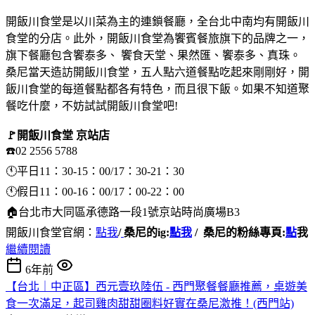
開飯川食堂是以川菜為主的連鎖餐廳，全台北中南均有開飯川
食堂的分店。此外，開飯川食堂為饗賓餐旅旗下的品牌之一，
旗下餐廳包含饗泰多、 饗食天堂、果然匯、饗泰多、真珠。
桑尼當天造訪開飯川食堂，五人點六道餐點吃起來剛剛好，開
飯川食堂的每道餐點都各有特色，而且很下飯。如果不知道聚
餐吃什麼，不妨試試開飯川食堂吧!
🚩開飯川食堂 京站店
☎️02 2556 5788
🕚平日11：30-15：00/17：30-21：30
🕚假日11：00-16：00/17：00-22：00
🏠台北市大同區承德路一段1號京站時尚廣場B3
開飯川食堂官網：
點我
/
桑尼的ig:
點我
/
桑尼的粉絲專頁:
點
我
繼續閱讀
6年前
【台北｜中正區】西元壹玖陸伍 - 西門聚餐餐廳推薦，桌遊美
食一次滿足，起司雞肉甜甜圈料好實在桑尼激推！(西門站)