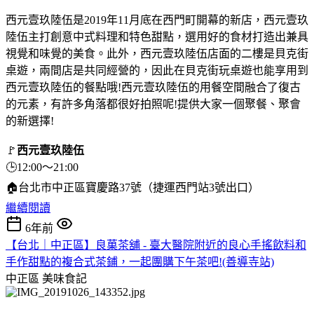
西元壹玖陸伍是2019年11月底在西門町開幕的新店，西元壹玖
陸伍主打創意中式料理和特色甜點，選用好的食材打造出兼具
視覺和味覺的美食。此外，西元壹玖陸伍店面的二樓是貝克街
桌遊，兩間店是共同經營的，因此在貝克街玩桌遊也能享用到
西元壹玖陸伍的餐點哦!西元壹玖陸伍的用餐空間融合了復古
的元素，有許多角落都很好拍照呢!提供大家一個聚餐、聚會
的新選擇!
🚩
西元壹玖陸伍
🕒12:00～21:00
🏠台北市中正區寶慶路37號（捷運西門站3號出口）
繼續閱讀
6年前
【台北｜中正區】良菓茶舖 - 臺大醫院附近的良心手搖飲料和
手作甜點的複合式茶鋪，一起團購下午茶吧!(善導寺站)
中正區
美味食記