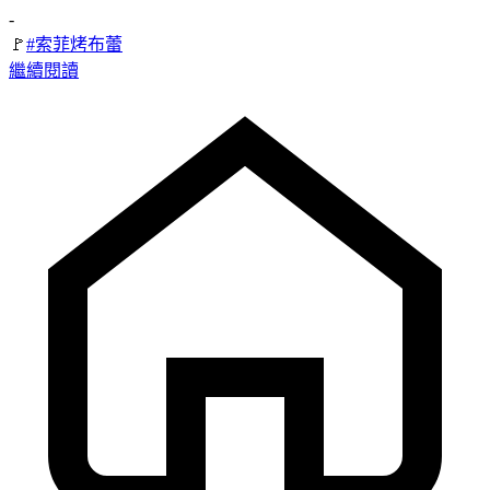
-
🚩
#索菲烤布蕾
繼續閱讀