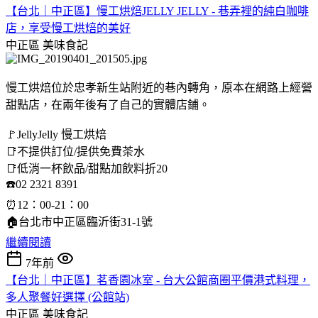
【台北｜中正區】慢工烘焙JELLY JELLY - 巷弄裡的純白咖啡
店，享受慢工烘焙的美好
中正區
美味食記
慢工烘焙位於忠孝新生站附近的巷內轉角，原本在網路上經營
甜點店，在兩年後有了自己的實體店鋪。
🚩JellyJelly 慢工烘焙
📑不提供訂位/提供免費茶水
📑低消一杯飲品/甜點加飲料折20
☎️02 2321 8391
⏰12：00-21：00
🏠台北市中正區臨沂街31-1號
繼續閱讀
7年前
【台北｜中正區】茗香園冰室 - 台大公館商圈平價港式料理，
多人聚餐好選擇 (公館站)
中正區
美味食記