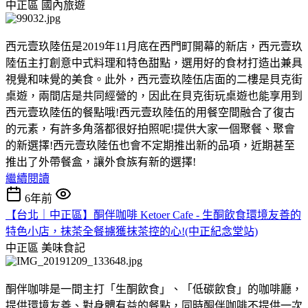
中正區
國內旅遊
西元壹玖陸伍是2019年11月底在西門町開幕的新店，西元壹玖
陸伍主打創意中式料理和特色甜點，選用好的食材打造出兼具
視覺和味覺的美食。此外，西元壹玖陸伍店面的二樓是貝克街
桌遊，兩間店是共同經營的，因此在貝克街玩桌遊也能享用到
西元壹玖陸伍的餐點哦!西元壹玖陸伍的用餐空間融合了復古
的元素，有許多角落都很好拍照呢!提供大家一個聚餐、聚會
的新選擇!西元壹玖陸伍也會不定期推出新的品項，近期甚至
推出了外帶餐盒，讓外食族有新的選擇!
繼續閱讀
6年前
【台北｜中正區】酮伴咖啡 Ketoer Cafe - 生酮飲食環境友善的
特色小店，抹茶全餐擄獲抹茶控的心!(中正紀念堂站)
中正區
美味食記
酮伴咖啡是一間主打「生酮飲食」、「低碳飲食」的咖啡廳，
提供環境友善、對身體有益的餐點，同時酮伴咖啡不提供一次