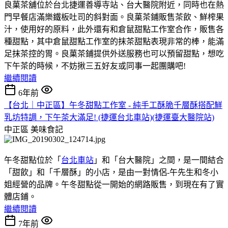
良菓茶舖位於台北捷運善導寺站、台大醫院附近，同時也在熱
門早餐店滿樂鐵板吐司的斜對面。良菓茶鋪販售茶飲、鮮榨果
汁，使用好的原料，此外還有和倉鼠甜點工作室合作，販售各
種甜點，其中倉鼠甜點工作室的抹茶甜點表現非常的棒，能滿
足抹茶控的胃。良菓茶鋪提供外送服務也可以預留甜點，想吃
下午茶的時候，不妨揪三五好友或同事一起團購吧!
繼續閱讀
6年前
【台北｜中正區】午冬甜點工作室 - 純手工酥脆千層酥搭配鮮
乳坊特調，下午茶大滿足! (捷運台北車站)(捷運臺大醫院站)
中正區
美味食記
午冬甜點位於「
台北車站
」和「台大醫院」之間，是一間結合
「甜飲」和「千層酥」的小店，是由一對情侶-午先生和冬小
姐經營的品牌。午冬甜點從一開始的網路販售，到現在有了實
體店鋪。
繼續閱讀
7年前