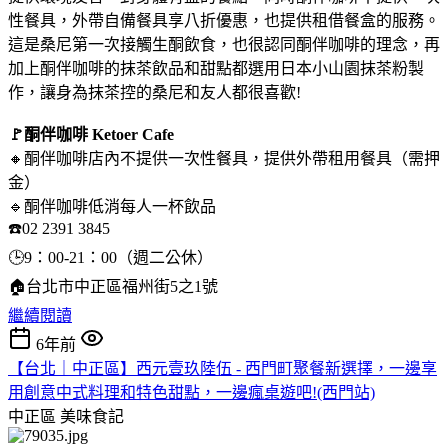
性餐具，外帶自備餐具享八折優惠，也提供租借餐盒的服務。
這是桑尼第一次接觸生酮飲食，也很認同酮伴咖啡的理念，再
加上酮伴咖啡的抹茶飲品和甜點都選用日本小山園抹茶粉製
作，讓身為抹茶控的桑尼和友人都很喜歡!
🚩酮伴咖啡 Ketoer Cafe
🔸酮伴咖啡店內不提供一次性餐具，提供外帶租用餐具（需押
金）
🔹酮伴咖啡低消每人一杯飲品
☎️02 2391 3845
🕒9：00-21：00（週二公休）
🏠台北市中正區福州街5之1號
繼續閱讀
6年前
【台北｜中正區】西元壹玖陸伍 - 西門町聚餐新選擇，一邊享
用創意中式料理和特色甜點，一邊瘋桌遊吧!(西門站)
中正區
美味食記