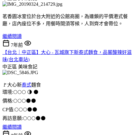
茗香園冰室位於台大附近的公館商圈，為連鎖的平價港式餐
廳，店內座位不多，用餐時間須等候，人到齊才會帶位。
繼續閱讀
7年前
【台北｜中正區】大心 - 瓦城旗下新泰式麵食，品嘗酸辣好滋
味(台北車站)
中正區
美味食記
🚩大心新
泰式
麵食
環境:🌕🌕🌕 🌗 🌑
價格:🌕🌕🌕🌑🌑
CP值:🌕🌕🌕🌑🌑
再訪意願:🌕🌕🌕🌑🌑
繼續閱讀