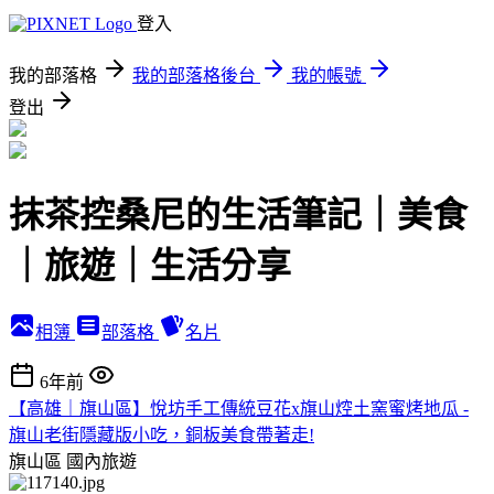
登入
我的部落格
我的部落格後台
我的帳號
登出
抹茶控桑尼的生活筆記｜美食
｜旅遊｜生活分享
相簿
部落格
名片
6年前
【高雄｜旗山區】悅坊手工傳統豆花x旗山焢土窯蜜烤地瓜 -
旗山老街隱藏版小吃，銅板美食帶著走!
旗山區
國內旅遊