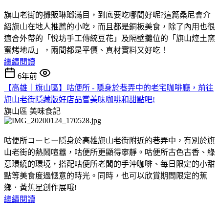
旗山老街的攤販琳瑯滿目，到底要吃哪間好呢?這篇桑尼會介
紹旗山在地人推薦的小吃，而且都是銅板美食，除了內用也很
適合外帶的「悅坊手工傳統豆花」及隔壁攤位的「旗山焢土窯
蜜烤地瓜」，兩間都是平價、真材實料又好吃！
繼續閱讀
6年前
【高雄｜旗山區】咕便所 - 隱身於巷弄中的老宅咖啡廳，前往
旗山老街隱藏版好店品嘗美味咖啡和甜點吧!
旗山區
美味食記
咕便所コーヒー隱身於高雄旗山老街附近的巷弄中，有別於旗
山老街的熱鬧喧囂，咕便所更顯得寧靜。咕便所古色古香、綠
意環繞的環境，搭配咕便所老闆的手沖咖啡、每日限定的小甜
點等美食度過愜意的時光。同時，也可以欣賞期間限定的蕉
鄉．黃蕉星創作展哦!
繼續閱讀