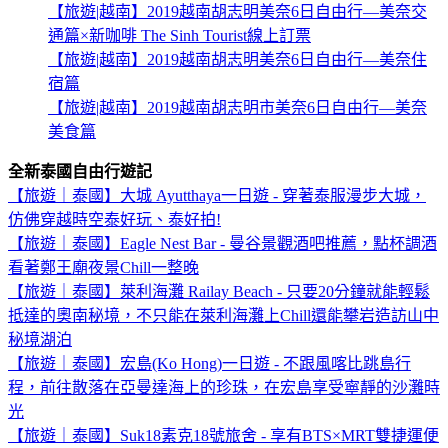
【旅遊|越南】2019越南胡志明美奈6日自由行—美奈交
通篇×新咖啡 The Sinh Tourist線上訂票
【旅遊|越南】2019越南胡志明美奈6日自由行—美奈住
宿篇
【旅遊|越南】2019越南胡志明市美奈6日自由行—美奈
美食篇
全新泰國自由行遊記
【旅遊｜泰國】大城 Ayutthaya一日遊 - 穿著泰服漫步大城，
仿佛穿越時空泰好玩、泰好拍!
【旅遊｜泰國】Eagle Nest Bar - 曼谷景觀酒吧推薦，點杯調酒
看著鄭王廟夜景Chill一整晚
【旅遊｜泰國】萊利海灘 Railay Beach - 只要20分鐘就能輕鬆
抵達的奧南秘境，不只能在萊利海灘上Chill還能攀岩造訪山中
秘境湖泊
【旅遊｜泰國】宏島(Ko Hong)一日遊 - 不跟風喀比跳島行
程，前往散落在亞曼達海上的珍珠，在宏島享受寧靜的沙灘時
光
【旅遊｜泰國】Suk18素克18號旅舍 - 享有BTS×MRT雙捷運便