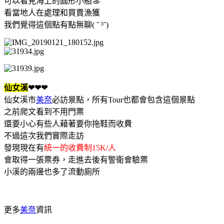
可以看見海上的圓形小船🚣
看當地人在處理和買賣漁獲
我們覺得這個點有點無聊( ˘ ³˘)
仙女溪
❤❤❤
仙女溪市
美奈
必訪景點，所有Tour也都會包含這個景點
之前爬文看到不用門票
還要小心有些人藉著要你拖鞋而收費
不過這次我們實際走訪
發現現在有
統一的收費制15K/人
會取得一張票券，走進去後有警衛會驗票
小溪的兩邊也多了流動廁所
更多
美奈
資訊