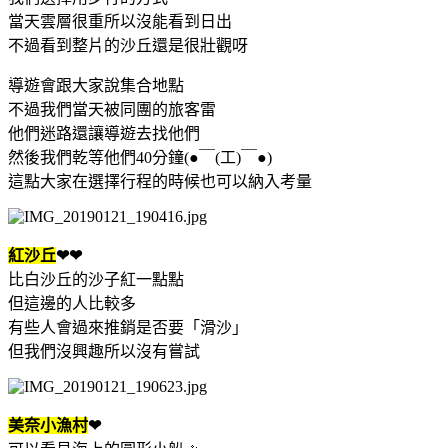
當天雲層很重所以沒能看到日出
不過看到整片的沙丘還是很壯觀呀
導遊會跟大家說集合地點
不過我們當天被同團的旅客雷
他們迷路還讓導遊去找他們
然後我們乾等他們40分鐘(●￣(工)￣●)
這點大家在選擇行程的時候也可以納入考量
紅沙丘
❤❤
比白沙丘的沙子紅一點點
但這邊的人比較多
有些人會過來推銷是否要「滑沙」
但我們沒興趣所以沒有嘗試
美奈小漁村
❤